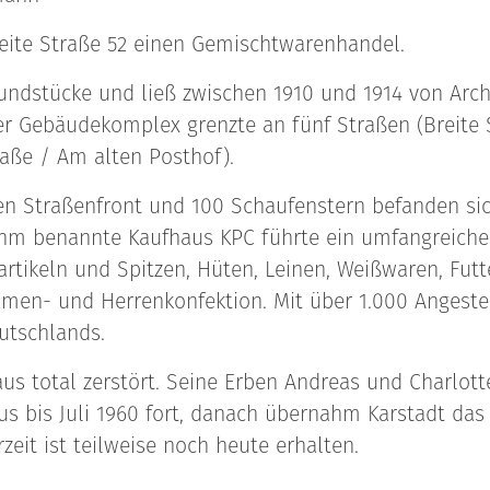
Breite Straße 52 einen Gemischtwarenhandel.
ndstücke und ließ zwischen 1910 und 1914 von Archi
er Gebäudekomplex grenzte an fünf Straßen (Breite 
ße / Am alten Posthof).
gen Straßenfront und 100 Schaufenstern befanden si
ihm benannte Kaufhaus KPC führte ein umfangreiche
rtikeln und Spitzen, Hüten, Leinen, Weißwaren, Futte
men- und Herrenkonfektion. Mit über 1.000 Angestel
utschlands.
us total zerstört. Seine Erben Andreas und Charlott
s bis Juli 1960 fort, danach übernahm Karstadt das 
eit ist teilweise noch heute erhalten.